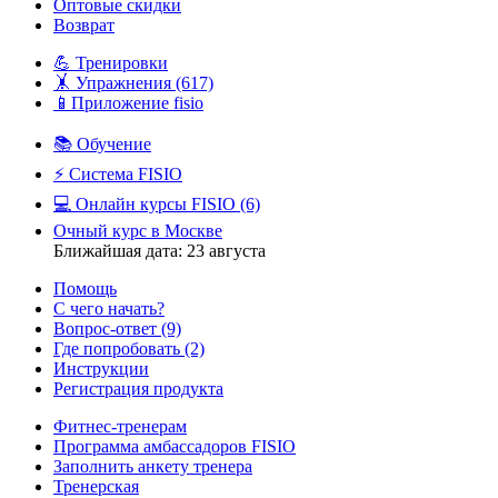
Оптовые скидки
Возврат
💪 Тренировки
🤸 Упражнения
(617)
📱Приложение fisio
📚 Обучение
⚡️ Система FISIO
💻 Онлайн курсы FISIO
(6)
Очный курс в Москве
Ближайшая дата: 23 августа
Помощь
С чего начать?
Вопрос-ответ
(9)
Где попробовать
(2)
Инструкции
Регистрация продукта
Фитнес-тренерам
Программа амбассадоров FISIO
Заполнить анкету тренера
Тренерская