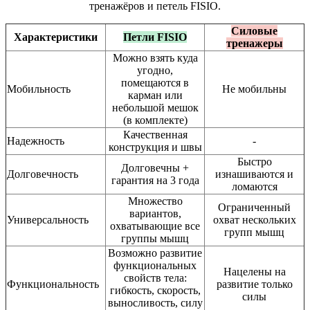
тренажёров и петель FISIO.
Силовые
Характеристики
Петли FISIO
тренажеры
Можно взять куда
угодно,
помещаются в
Мобильность
Не мобильны
карман или
небольшой мешок
(в комплекте)
Качественная
Надежность
-
конструкция и швы
Быстро
Долговечны +
Долговечность
изнашиваются и
гарантия на 3 года
ломаются
Множество
Ограниченный
вариантов,
Универсальность
охват нескольких
охватывающие все
групп мышц
группы мышц
Возможно развитие
функциональных
Нацелены на
свойств тела:
Функциональность
развитие только
гибкость, скорость,
силы
выносливость, силу