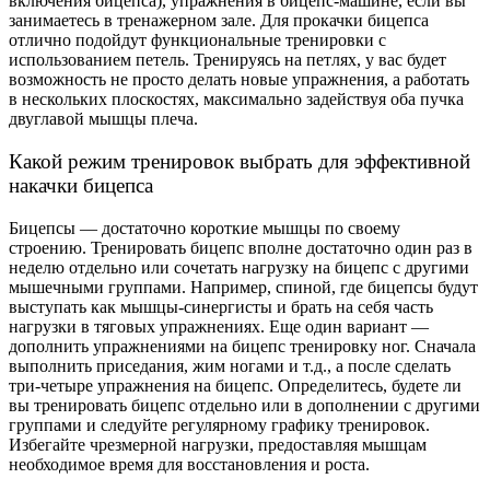
включения бицепса), упражнения в бицепс-машине, если вы
занимаетесь в тренажерном зале. Для прокачки бицепса
отлично подойдут функциональные тренировки с
использованием петель. Тренируясь на петлях, у вас будет
возможность не просто делать новые упражнения, а работать
в нескольких плоскостях, максимально задействуя оба пучка
двуглавой мышцы плеча.
Какой режим тренировок выбрать для эффективной
накачки бицепса
Бицепсы — достаточно короткие мышцы по своему
строению. Тренировать бицепс вполне достаточно один раз в
неделю отдельно или сочетать нагрузку на бицепс с другими
мышечными группами. Например, спиной, где бицепсы будут
выступать как мышцы-синергисты и брать на себя часть
нагрузки в тяговых упражнениях. Еще один вариант —
дополнить упражнениями на бицепс тренировку ног. Сначала
выполнить приседания, жим ногами и т.д., а после сделать
три-четыре упражнения на бицепс. Определитесь, будете ли
вы тренировать бицепс отдельно или в дополнении с другими
группами и следуйте регулярному графику тренировок.
Избегайте чрезмерной нагрузки, предоставляя мышцам
необходимое время для восстановления и роста.