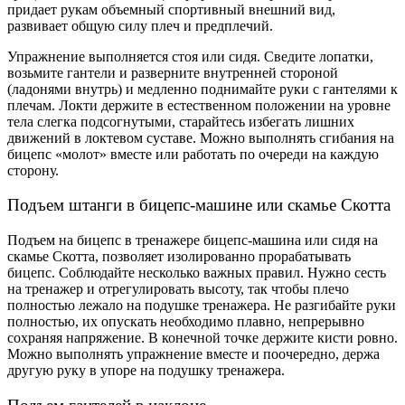
придает рукам объемный спортивный внешний вид,
развивает общую силу плеч и предплечий.
Упражнение выполняется стоя или сидя. Сведите лопатки,
возьмите гантели и разверните внутренней стороной
(ладонями внутрь) и медленно поднимайте руки с гантелями к
плечам. Локти держите в естественном положении на уровне
тела слегка подсогнутыми, старайтесь избегать лишних
движений в локтевом суставе. Можно выполнять сгибания на
бицепс «молот» вместе или работать по очереди на каждую
сторону.
Подъем штанги в бицепс-машине или скамье Скотта
Подъем на бицепс в тренажере бицепс-машина или сидя на
скамье Скотта, позволяет изолированно прорабатывать
бицепс. Соблюдайте несколько важных правил. Нужно сесть
на тренажер и отрегулировать высоту, так чтобы плечо
полностью лежало на подушке тренажера. Не разгибайте руки
полностью, их опускать необходимо плавно, непрерывно
сохраняя напряжение. В конечной точке держите кисти ровно.
Можно выполнять упражнение вместе и поочередно, держа
другую руку в упоре на подушку тренажера.