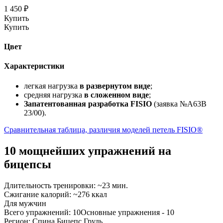
1 450 ₽
Купить
Купить
Цвет
Характеристики
легкая нагрузка
в развернутом виде
;
средняя нагрузка
в сложенном виде
;
Запатентованная разработка FISIO
(заявка №A63B
23/00).
Сравнительная таблица, различия моделей петель FISIO®
10 мощнейших упражнений на
бицепсы
Длительность тренировки:
~23 мин.
Сжигание калорий:
~276 ккал
Для мужчин
Всего упражнений:
10
Основные упражнения -
10
Регион:
Спина
Бицепс
Грудь