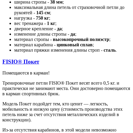
ширина стропы -
38 мм
;
максимальная длина петель от страховочной петли до
рукоятей -
145 см
;
нагрузка -
750 кг
;
вес тренажера -
1 кг
;
дверное крепление -
да
;
изменение длины стропы -
да
;
материал стропы -
высокопрочный полиэстр
;
материал карабина -
цинковый сплав
;
материал пряжки изменения длины строп -
сталь
.
FISIO®
Покет
Помещаются в карман!
Тренировочные петли FISIO® Покет весят всего 0,5 кг. и
практически не занимают места. Они достоверно помещаются
в карман спортивных брюк.
Модель Покет подойдет тем, кто ценит — легкость,
мобильность и низкую цену (стоимость производства этих
петель ниже за счет отсутствия металлических изделий в
конструкции).
Из-за отсутствия карабинов, в этой модели невозможно