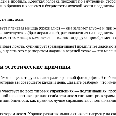
ен в профиль. Короткая головка проходит по внутренней сторон
о брюшко и крепятся к бугристости лучевой кости предплечья.
вует плечевая мышца (брахиалис) — она залегает глубже и при 
плечелучевая (брахиорадиалис), расположенная на предплечье: 
ех этих мышц в комплексе — только тогда рука приобретает и о
ибает локоть, супинирует (разворачивает) предплечье ладонью в
а делать это с разворотом ладони в верхней точке — это мален
 и эстетические причины
ой» мышце, которую качают ради красивой фотографии. Это бол
 которые вы совершаете каждый день. Давайте разберём, что име
 участвует во всех тяговых упражнениях — подтягиваниях, греб
чной перспективе крепкие сгибатели локтя снижают риск травм
витым бицепсом, как правило, лучше справляются с подтягивани
затором локтя. Хорошо развитая мышца снижает нагрузку на св