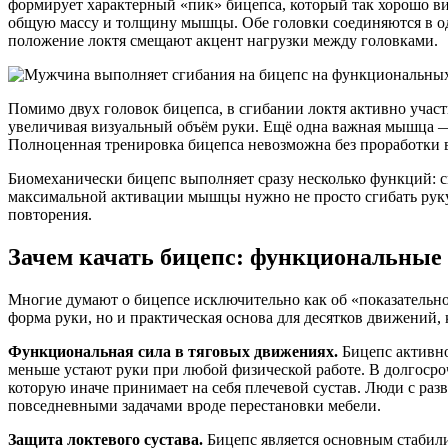
формирует характерный «пик» бицепса, который так хорошо вид
общую массу и толщину мышцы. Обе головки соединяются в одн
положение локтя смещают акцент нагрузки между головками.
Помимо двух головок бицепса, в сгибании локтя активно участ
увеличивая визуальный объём руки. Ещё одна важная мышца — 
Полноценная тренировка бицепса невозможна без проработки вс
Биомеханически бицепс выполняет сразу несколько функций: сг
максимальной активации мышцы нужно не просто сгибать руку, 
повторения.
Зачем качать бицепс: функциональные
Многие думают о бицепсе исключительно как об «показательн
форма руки, но и практическая основа для десятков движений,
Функциональная сила в тяговых движениях.
Бицепс активно
меньше устают руки при любой физической работе. В долгосро
которую иначе принимает на себя плечевой сустав. Люди с раз
повседневными задачами вроде перестановки мебели.
Защита локтевого сустава.
Бицепс является основным стабили