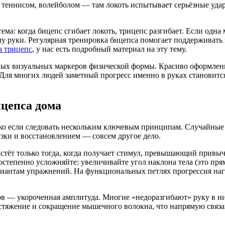
, теннисом, волейболом — там локоть испытывает серьёзные уда
тема: когда бицепс сгибает локоть, трицепс разгибает. Если од
у руки. Регулярная тренировка бицепса помогает поддерживать 
а трицепс
, у нас есть подробный материал на эту тему.
вых визуальных маркеров физической формы. Красиво оформлен
 Для многих людей заметный прогресс именно в руках становитс
цепса дома
ько если следовать нескольким ключевым принципам. Случайные
зки и восстановлением — совсем другое дело.
тёт только тогда, когда получает стимул, превышающий привыч
степенно усложняйте: увеличивайте угол наклона тела (это прям
иантам упражнений. На функциональных петлях прогрессия нагр
в — укороченная амплитуда. Многие «недоразгибают» руку в ни
стяжение и сокращение мышечного волокна, что напрямую связан