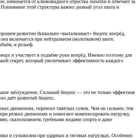
е, начинается от клювовидного отростка лопатки и отвечает за
 Понимание этой структуры важно: разный угол хвата и
хорошем развитии буквально «выталкивает» бицепс вперёд,
она включается при нейтральном (молотковом) хвате.
бъём, и рельеф.
верх и участвует в подъёме руки вперёд. Именно поэтому для
ький секрет, который увеличивает эффективность каждого
ьшое заблуждение. Сильный бицепс — это не только эффектная
нно даёт развитый бицепс.
ных движениях, переносе тяжёлых сумок. Чем он сильнее, тем
 при резких движениях и помогают компенсировать нагрузку,
ями, скалолазанием, гребными видами спорта и даже
язки и сухожилия при ударных и тяговых нагрузках. Особенно