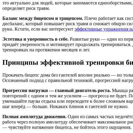
это актуально для людей, которые занимаются единоборствами
определяет риск травм.
Баланс между бицепсом и трицепсом.
Плечо работает как сис
дисбаланс, который повышает риск травм и снижает общую сил
руки. Кстати, если вас интересуют
эффективные упражнения н
Эстетика и уверенность в себе.
Развитые руки — один из пер
придаёт уверенность и мотивирует продолжать тренироваться.
тренировках на протяжении месяцев и лет.
Принципы эффективной тренировки би
Прокачать бицепс дома без гантелей вполне реально — но тол
Осознанный подход с правильной техникой, прогрессией нагру
Прогрессия нагрузки — главный двигатель роста.
Мышца рас
повторений с одним и тем же усилием — прогресса не будет. По
уменьшайте паузы отдыха или переходите к более сложным вар
шаг вперёд — больше. Никаких блинов и гантелей не нужно.
Полная амплитуда движения.
Один из самых частых недочёто
работа через полную амплитуду обеспечивает максимальное ра
— чувствуйте натяжение бицепса, не бойтесь этого ощущения.