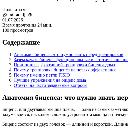
Поделиться:
01.07.2026
Время прочтения 24 мин.
180 просмотров
Содержание
Анатомия бицепса: что нужно знать перед тренировкой
Зачем качать бицепс: функциональные и эстетические п
Принципы эффективной тренировки бицепса дома
Почему тренировка бицепса на петлях эффективнее
Почему именно петли FISIO
Лучшие упражнения на бицепс дома
Ответы на часто задаваемые вопросы
Анатомия бицепса: что нужно знать пе
Бицепс, или двуглавая мышца плеча, — одна из самых заметны
задумывается, насколько сложно устроена эта мышца и почему
Бицепс состоит из двух головок — длинной и короткой. Длинна