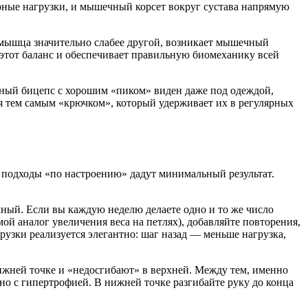
рные нагрузки, и мышечный корсет вокруг сустава напрямую
на мышца значительно слабее другой, возникает мышечный
этот баланс и обеспечивает правильную биомеханику всей
ный бицепс с хорошим «пиком» виден даже под одеждой,
я тем самым «крючком», который удерживает их в регулярных
 подходы «по настроению» дадут минимальный результат.
ный. Если вы каждую неделю делаете одно и то же число
ой аналог увеличения веса на петлях), добавляйте повторения,
узки реализуется элегантно: шаг назад — меньше нагрузка,
жней точке и «недосгибают» в верхней. Между тем, именно
о с гипертрофией. В нижней точке разгибайте руку до конца